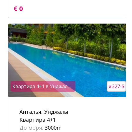
€ 0
Квартира 4+1 в Унджалы под ВНЖ
#327-S
Анталья, Унджалы
Квартира 4+1
До моря:
3000m