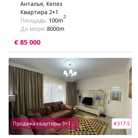
Анталья, Кепез
Квартира 2+1
2
Площадь:
100m
До моря:
8000m
€ 85 000
Продажа квартиры 3+1 в мкр.Лиман,Коньяалты,Анталья
#317-S