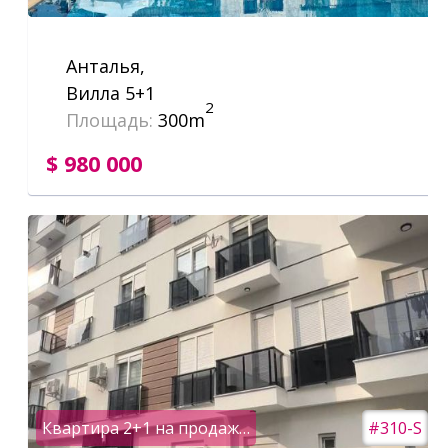
Анталья,
Вилла 5+1
2
Площадь:
300m
$ 980 000
Квартира 2+1 на продажу , район Муратпаша | Анталья
#310-S