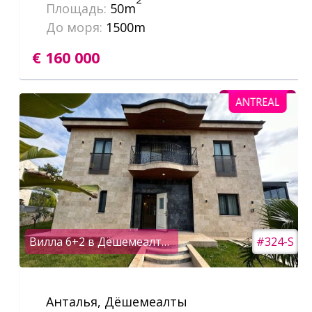
Площадь:
50m
До моря:
1500m
€ 160 000
Вилла 6+2 в Дёшемеалты под гражданство
#324-S
Анталья, Дёшемеалты