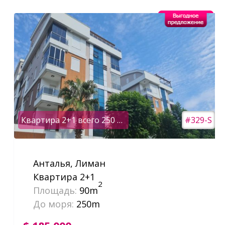
Квартира 2+1 всего 250 м от моря
#329-S
Анталья, Лиман
Квартира 2+1
2
Площадь:
90m
До моря:
250m